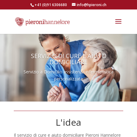
+41 (0)91 6306680
info@hpieroni.ch
SERVIZIO DI CURE E AIUTO
DOMICILIARE
Servizio a Domicilio assistenza infermieristica
personalizzata
L'idea
Il servizio di cure e aiuto domiciliare Pieroni Hannelore